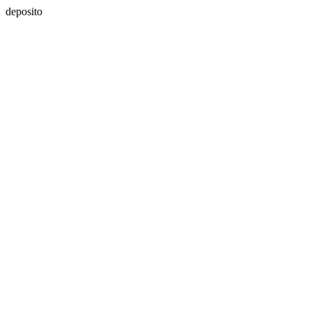
deposito